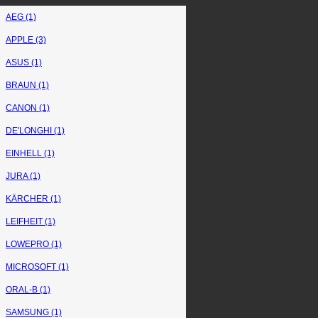
AEG (1)
APPLE (3)
ASUS (1)
BRAUN (1)
CANON (1)
DE'LONGHI (1)
EINHELL (1)
JURA (1)
KÄRCHER (1)
LEIFHEIT (1)
LOWEPRO (1)
MICROSOFT (1)
ORAL-B (1)
SAMSUNG (1)